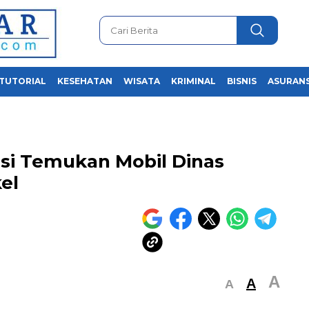
TUTORIAL
KESEHATAN
WISATA
KRIMINAL
BISNIS
ASURANS
usi Temukan Mobil Dinas
el
A
A
A