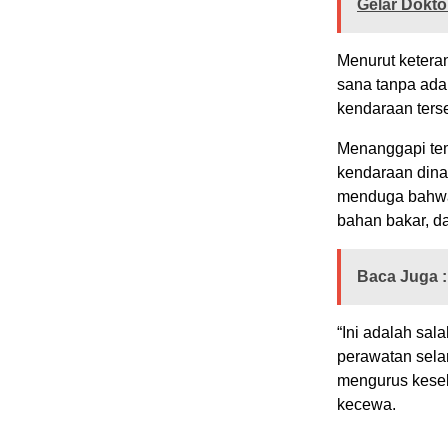
Gelar Dokto
Menurut keteran
sana tanpa ada
kendaraan terse
Menanggapi tem
kendaraan dina
menduga bahwa
bahan bakar, da
Baca Juga :
“Ini adalah sal
perawatan sela
mengurus kesel
kecewa.