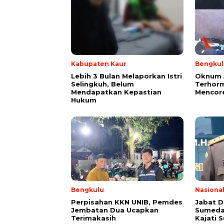
Kabupaten Kaur
Bengkul
Lebih 3 Bulan Melaporkan Istri
Oknum 
Selingkuh, Belum
Terhorm
Mendapatkan Kepastian
Mencor
Hukum
Bengkulu
Nasiona
Perpisahan KKN UNIB, Pemdes
Jabat D
Jembatan Dua Ucapkan
Sumeda
Terimakasih
Kajati 