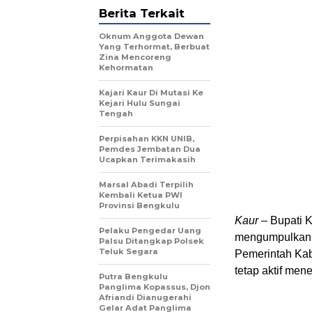
Berita Terkait
Oknum Anggota Dewan
Yang Terhormat, Berbuat
Zina Mencoreng
Kehormatan
Kajari Kaur Di Mutasi Ke
Kejari Hulu Sungai
Tengah
Perpisahan KKN UNIB,
Pemdes Jembatan Dua
Ucapkan Terimakasih
Marsal Abadi Terpilih
Kembali Ketua PWI
Provinsi Bengkulu
Kaur
– Bupati K
Pelaku Pengedar Uang
mengumpulkan k
Palsu Ditangkap Polsek
Teluk Segara
Pemerintah Kabu
tetap aktif men
Putra Bengkulu
Panglima Kopassus, Djon
Afriandi Dianugerahi
Gelar Adat Panglima