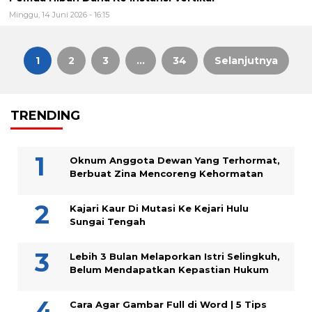
Minggu, 14 Juni 2026 - 16:15
1
2
3
…
34
Selanjutnya
Paginasi
TRENDING
pos
Oknum Anggota Dewan Yang Terhormat,
Berbuat Zina Mencoreng Kehormatan
Kajari Kaur Di Mutasi Ke Kejari Hulu
Sungai Tengah
Lebih 3 Bulan Melaporkan Istri Selingkuh,
Belum Mendapatkan Kepastian Hukum
Cara Agar Gambar Full di Word | 5 Tips