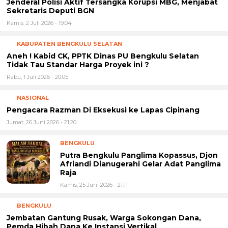
Jenderal Polisi Aktif Tersangka Korupsi MBG, Menjabat
Sekretaris Deputi BGN
Kamis, 2 Juli 2026 - 19:04
KABUPATEN BENGKULU SELATAN
Aneh ! Kabid CK, PPTK Dinas PU Bengkulu Selatan
Tidak Tau Standar Harga Proyek ini ?
Rabu, 1 Juli 2026 - 20:05
NASIONAL
Pengacara Razman Di Eksekusi ke Lapas Cipinang
Jumat, 26 Juni 2026 - 21:20
BENGKULU
Putra Bengkulu Panglima Kopassus, Djon
Afriandi Dianugerahi Gelar Adat Panglima
Raja
Kamis, 25 Juni 2026 - 21:11
BENGKULU
Jembatan Gantung Rusak, Warga Sokongan Dana,
Pemda Hibah Dana Ke Instansi Vertikal