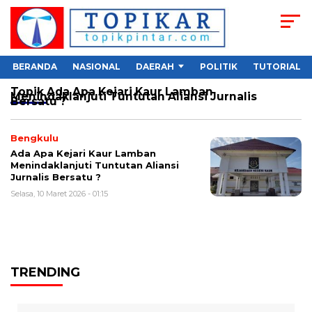
BERANDA
NASIONAL
DAERAH
POLITIK
TUTORIAL
Topik
Ada Apa Kejari Kaur Lamban
Menindaklanjuti Tuntutan Aliansi Jurnalis
Bersatu ?
Bengkulu
Ada Apa Kejari Kaur Lamban
Menindaklanjuti Tuntutan Aliansi
Jurnalis Bersatu ?
Selasa, 10 Maret 2026 - 01:15
TRENDING