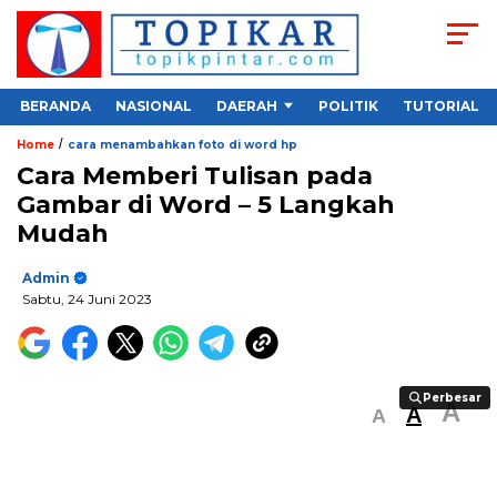
BERANDA
NASIONAL
DAERAH
POLITIK
TUTORIAL
/
Home
cara menambahkan foto di word hp
Cara Memberi Tulisan pada
Gambar di Word – 5 Langkah
Mudah
Admin
Sabtu, 24 Juni 2023
Perbesar
Perbesar
A
A
A