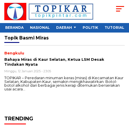
BERANDA
NASIONAL
DAERAH
POLITIK
TUTORIAL
Topik
Basmi Miras
Bengkulu
Bahaya Miras di Kaur Selatan, Ketua LSM Desak
Tindakan Nyata
Minggu, 12 Januari 2025 - 23:05
TOPIKAR – Peredaran minuman keras (miras) di Kecamatan Kaur
Selatan, Kabupaten Kaur, semakin mengkhawatirkan. Botol-
botol alkohol dari berbagai jenis kerap ditemukan berserakan
usai acara…
TRENDING