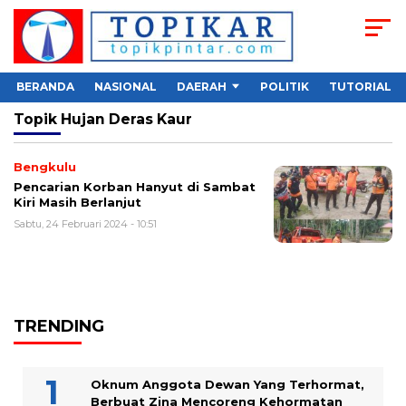
BERANDA
NASIONAL
DAERAH
POLITIK
TUTORIAL
Topik
Hujan Deras Kaur
Bengkulu
Pencarian Korban Hanyut di Sambat
Kiri Masih Berlanjut
Sabtu, 24 Februari 2024 - 10:51
TRENDING
Oknum Anggota Dewan Yang Terhormat,
Berbuat Zina Mencoreng Kehormatan