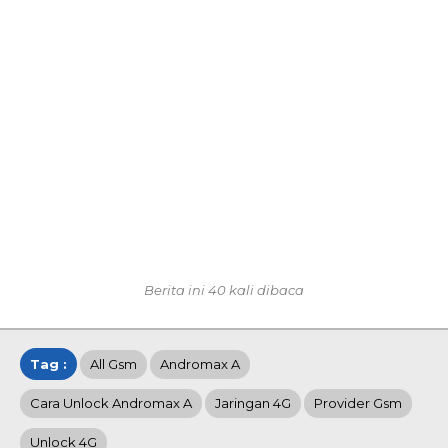
Berita ini 40 kali dibaca
Tag :
All Gsm
Andromax A
Cara Unlock Andromax A
Jaringan 4G
Provider Gsm
Unlock 4G