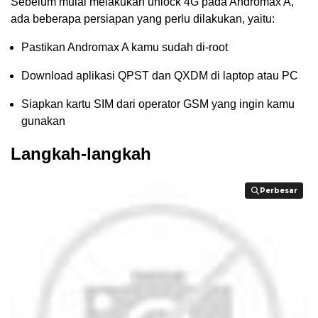
Sebelum mulai melakukan unlock 4G pada Andromax A,
ada beberapa persiapan yang perlu dilakukan, yaitu:
Pastikan Andromax A kamu sudah di-root
Download aplikasi QPST dan QXDM di laptop atau PC
Siapkan kartu SIM dari operator GSM yang ingin kamu
gunakan
Langkah-langkah
Perbesar
Perbesar