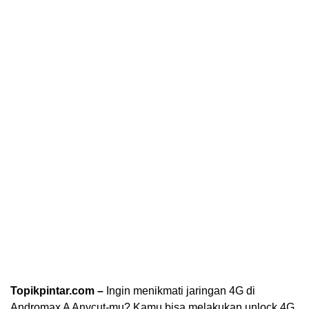
Topikpintar.com –
Ingin menikmati jaringan 4G di
Andromax A Anycut-mu? Kamu bisa melakukan unlock 4G