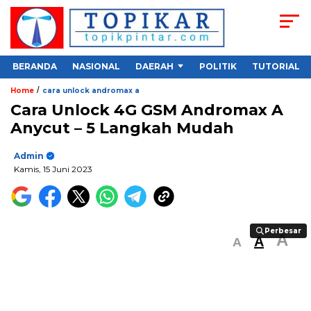
BERANDA
NASIONAL
DAERAH
POLITIK
TUTORIAL
/
Home
cara unlock andromax a
Cara Unlock 4G GSM Andromax A
Anycut – 5 Langkah Mudah
Admin
Kamis, 15 Juni 2023
Perbesar
Perbesar
A
A
A