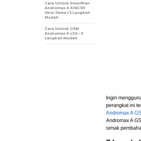
Cara Unlock Smartfren
Andromax A A16C3H
Versi Dewa | 5 Langkah
Mudah
Cara Unlock GSM
Andromax A v3.5 – 5
Langkah Mudah
Ingin mengguna
perangkat ini t
Andromax A G
Andromax A GSM
simak pembahas