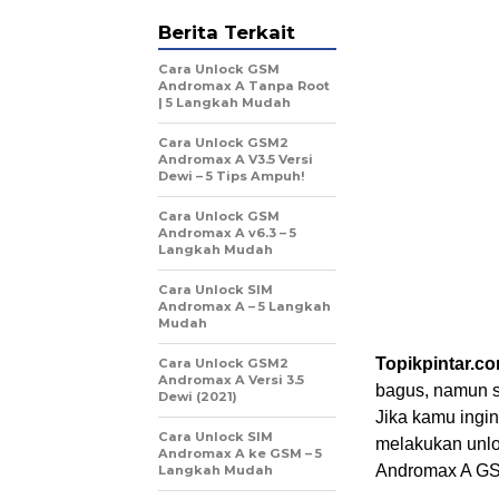
Berita Terkait
Cara Unlock GSM
Andromax A Tanpa Root
| 5 Langkah Mudah
Cara Unlock GSM2
Andromax A V3.5 Versi
Dewi – 5 Tips Ampuh!
Cara Unlock GSM
Andromax A v6.3 – 5
Langkah Mudah
Cara Unlock SIM
Andromax A – 5 Langkah
Mudah
Topikpintar.c
Cara Unlock GSM2
Andromax A Versi 3.5
bagus, namun s
Dewi (2021)
Jika kamu ingi
Cara Unlock SIM
melakukan unlo
Andromax A ke GSM – 5
Andromax A G
Langkah Mudah