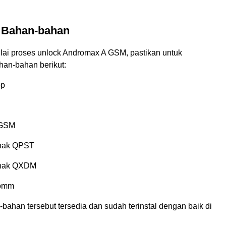
n Bahan-bahan
i proses unlock Andromax A GSM, pastikan untuk
an-bahan berikut:
op
 GSM
unak QPST
unak QXDM
comm
bahan tersebut tersedia dan sudah terinstal dengan baik di