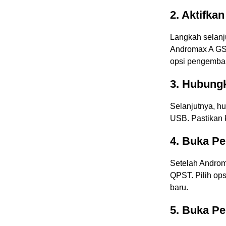
2. Aktifk
Langkah selan
Andromax A GSM
opsi pengemban
3. Hubung
Selanjutnya, 
USB. Pastikan k
4. Buka P
Setelah Androm
QPST. Pilih op
baru.
5. Buka P