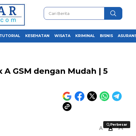
TUTORIAL
KESEHATAN
WISATA
KRIMINAL
BISNIS
ASURANS
x A GSM dengan Mudah | 5
Perbesar
Perbesar
A
A
A