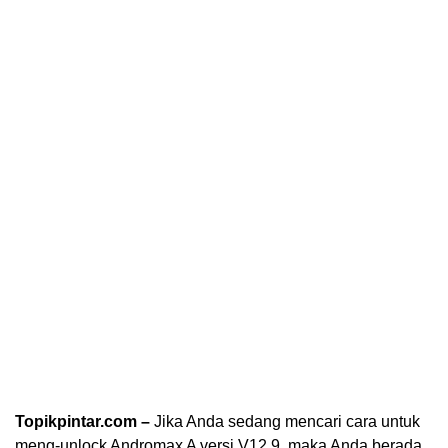
Topikpintar.com –
Jika Anda sedang mencari cara untuk
meng-unlock Andromax A versi V12.9, maka Anda berada