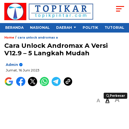
BERANDA
NASIONAL
DAERAH
POLITIK
TUTORIAL
/
Home
cara unlock andromax a
Cara Unlock Andromax A Versi
V12.9 – 5 Langkah Mudah
Admin
Jumat, 16 Juni 2023
Perbesar
Perbesar
A
A
A