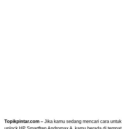
Topikpintar.com –
Jika kamu sedang mencari cara untuk
unlock HP Smartfren Andromax A, kamu berada di tempat