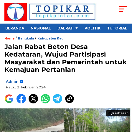
BERANDA
NASIONAL
DAERAH
POLITIK
TUTORIAL
/
/
Home
Bengkulu
Kabupaten Kaur
Jalan Rabat Beton Desa
Kedataran, Wujud Partisipasi
Masyarakat dan Pemerintah untuk
Kemajuan Pertanian
Admin
Rabu, 21 Februari 2024
Perbesar
Perbesar