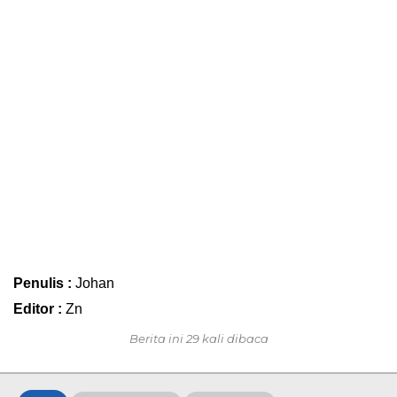
Penulis :
Johan
Editor :
Zn
Berita ini 29 kali dibaca