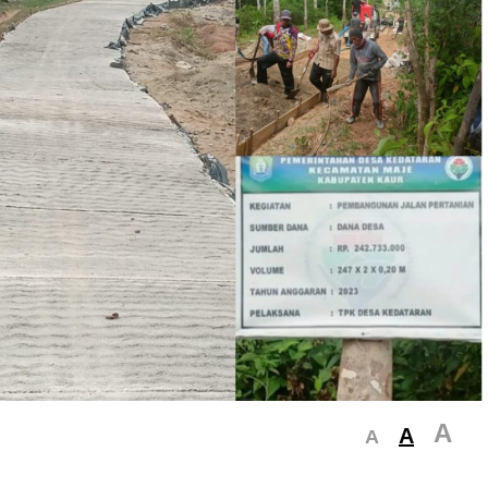
A
A
A