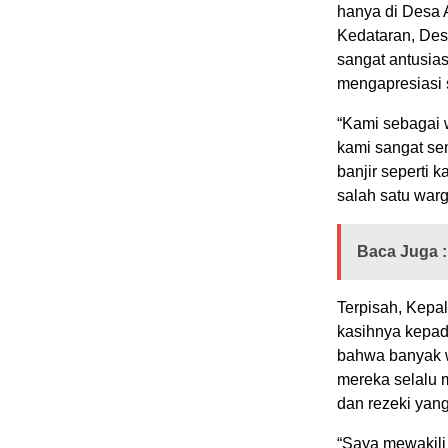
hanya di Desa A
Kedataran, De
sangat antusia
mengapresiasi s
“Kami sebagai w
kami sangat se
banjir seperti 
salah satu war
Baca Juga :
Terpisah, Kepa
kasihnya kepad
bahwa banyak w
mereka selalu 
dan rezeki yang
“Saya mewakili