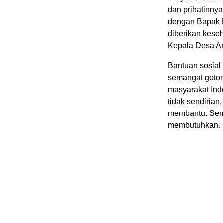
dan prihatinny
dengan Bapak M
diberikan keseh
Kepala Desa Ar
Bantuan sosial 
semangat goton
masyarakat Indo
tidak sendirian
membantu. Semo
membutuhkan. 