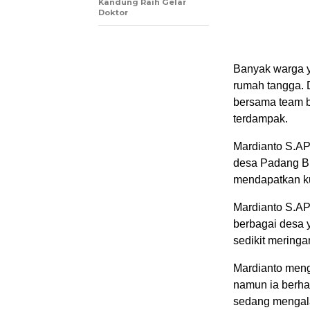
Kandung Raih Gelar
Doktor
Banyak warga y
rumah tangga. D
bersama team b
terdampak.
Mardianto S.AP,
desa Padang Bi
mendapatkan ku
Mardianto S.AP
berbagai desa y
sedikit mering
Mardianto meng
namun ia berha
sedang mengal