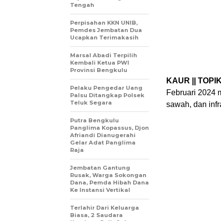
Tengah
Perpisahan KKN UNIB,
Pemdes Jembatan Dua
Ucapkan Terimakasih
Marsal Abadi Terpilih
Kembali Ketua PWI
Provinsi Bengkulu
KAUR || TOPI
Pelaku Pengedar Uang
Februari 2024
Palsu Ditangkap Polsek
Teluk Segara
sawah, dan infr
Putra Bengkulu
Panglima Kopassus, Djon
Afriandi Dianugerahi
Gelar Adat Panglima
Raja
Jembatan Gantung
Rusak, Warga Sokongan
Dana, Pemda Hibah Dana
Ke Instansi Vertikal
Terlahir Dari Keluarga
Biasa, 2 Saudara