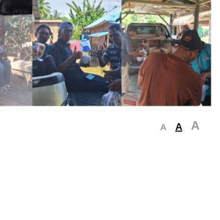
A
A
A