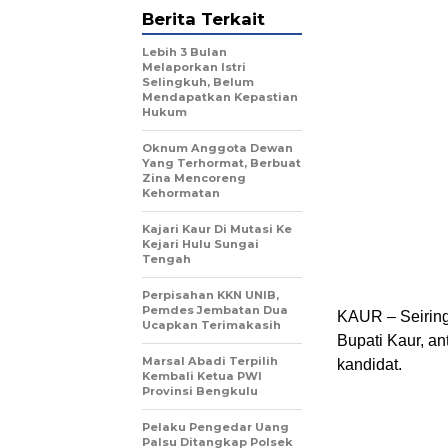
Berita Terkait
Lebih 3 Bulan
Melaporkan Istri
Selingkuh, Belum
Mendapatkan Kepastian
Hukum
Oknum Anggota Dewan
Yang Terhormat, Berbuat
Zina Mencoreng
Kehormatan
Kajari Kaur Di Mutasi Ke
Kejari Hulu Sungai
Tengah
Perpisahan KKN UNIB,
Pemdes Jembatan Dua
KAUR – Seiring
Ucapkan Terimakasih
Bupati Kaur, a
Marsal Abadi Terpilih
kandidat.
Kembali Ketua PWI
Provinsi Bengkulu
Pelaku Pengedar Uang
Palsu Ditangkap Polsek