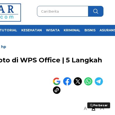
TUTORIAL
KESEHATAN
WISATA
KRIMINAL
BISNIS
ASURANS
 hp
o di WPS Office | 5 Langkah
Perbesar
Perbesar
A
A
A