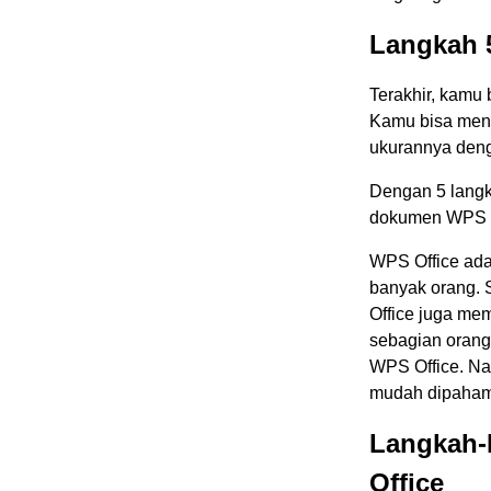
Langkah 5
Terakhir, kamu 
Kamu bisa men-
ukurannya deng
Dengan 5 langk
dokumen WPS O
WPS Office adal
banyak orang. S
Office juga mem
sebagian orang
WPS Office. Nah
mudah dipahami
Langkah-
Office