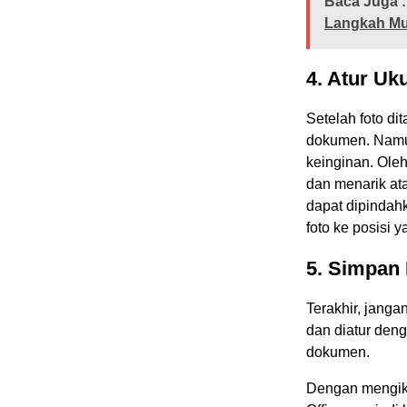
Baca Juga :
Langkah M
4. Atur Uk
Setelah foto di
dokumen. Namun
keinginan. Oleh
dan menarik ata
dapat dipindah
foto ke posisi y
5. Simpan
Terakhir, jang
dan diatur den
dokumen.
Dengan mengiku