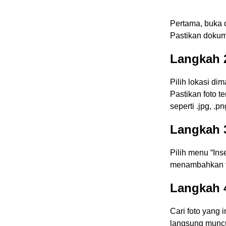
Pertama, buka 
Pastikan dokum
Langkah 2
Pilih lokasi d
Pastikan foto t
seperti .jpg, .p
Langkah 3
Pilih menu “Ins
menambahkan f
Langkah 4
Cari foto yang 
langsung muncu