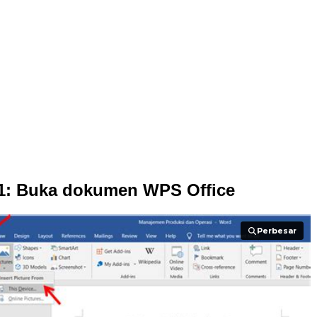
1: Buka dokumen WPS Office
Perbesar
Perbesar