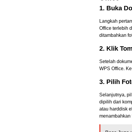
1. Buka D
Langkah perta
Office terlebih 
ditambahkan fo
2. Klik Tom
Setelah dokumen
WPS Office. Ke
3. Pilih F
Selanjutnya, pi
dipilih dari ko
atau harddisk ek
menambahkan f