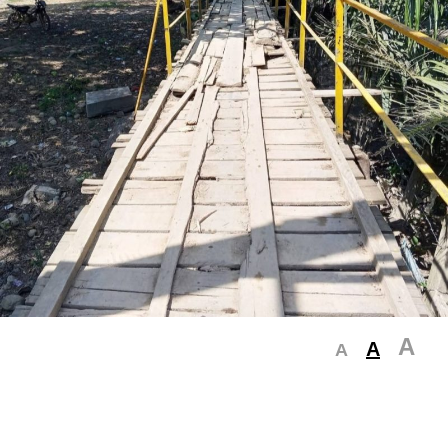
A
A
A