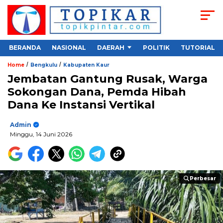
BERANDA
NASIONAL
DAERAH
POLITIK
TUTORIAL
/
/
Home
Bengkulu
Kabupaten Kaur
Jembatan Gantung Rusak, Warga
Sokongan Dana, Pemda Hibah
Dana Ke Instansi Vertikal
Admin
Minggu, 14 Juni 2026
Perbesar
Perbesar