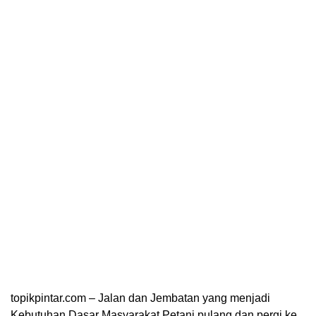
topikpintar.com – Jalan dan Jembatan yang menjadi
Kebutuhan Dasar Masyarakat Petani pulang dan pergi ke