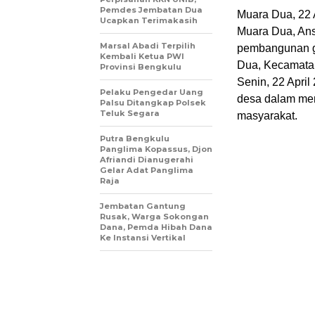
Pemdes Jembatan Dua
Muara Dua, 22 
Ucapkan Terimakasih
Muara Dua, Ans
Marsal Abadi Terpilih
pembangunan g
Kembali Ketua PWI
Dua, Kecamatan
Provinsi Bengkulu
Senin, 22 April
Pelaku Pengedar Uang
desa dalam men
Palsu Ditangkap Polsek
Teluk Segara
masyarakat.
Putra Bengkulu
Panglima Kopassus, Djon
Afriandi Dianugerahi
Gelar Adat Panglima
Raja
Jembatan Gantung
Rusak, Warga Sokongan
Dana, Pemda Hibah Dana
Ke Instansi Vertikal