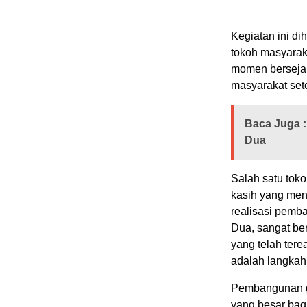
Kegiatan ini d
tokoh masyara
momen bersejar
masyarakat set
Baca Juga :
Dua
Salah satu tok
kasih yang men
realisasi pem
Dua, sangat be
yang telah tere
adalah langkah 
Pembangunan g
yang besar bag