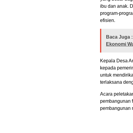
ibu dan anak. 
program-progra
efisien.
Baca Juga :
Ekonomi W
Kepala Desa A
kepada pemerin
untuk mendirik
terlaksana deng
Acara peletakan
pembangunan fi
pembangunan ma