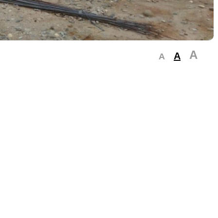
A
A
A