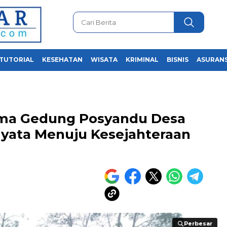
TUTORIAL
KESEHATAN
WISATA
KRIMINAL
BISNIS
ASURANS
ama Gedung Posyandu Desa
yata Menuju Kesejahteraan
Perbesar
Perbesar