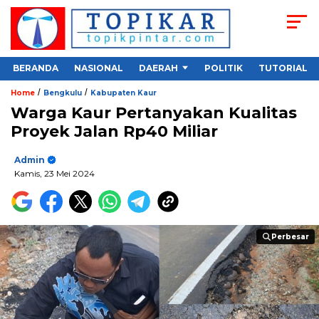
BERANDA
NASIONAL
DAERAH
POLITIK
TUTORIAL
/
/
Home
Bengkulu
Kabupaten Kaur
Warga Kaur Pertanyakan Kualitas
Proyek Jalan Rp40 Miliar
Admin
Kamis, 23 Mei 2024
Perbesar
Perbesar