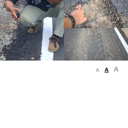
A
A
A