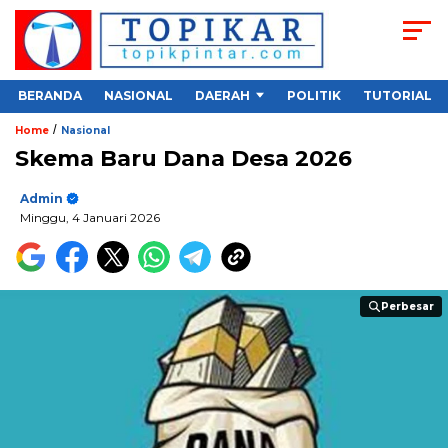
BERANDA
NASIONAL
DAERAH
POLITIK
TUTORIAL
/
Home
Nasional
Skema Baru Dana Desa 2026
Admin
Minggu, 4 Januari 2026
Perbesar
Perbesar