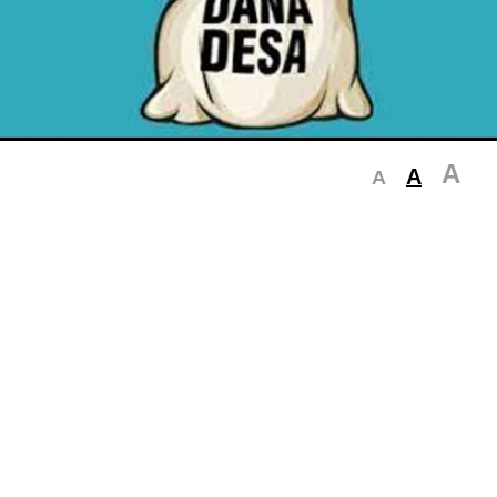
A
A
A