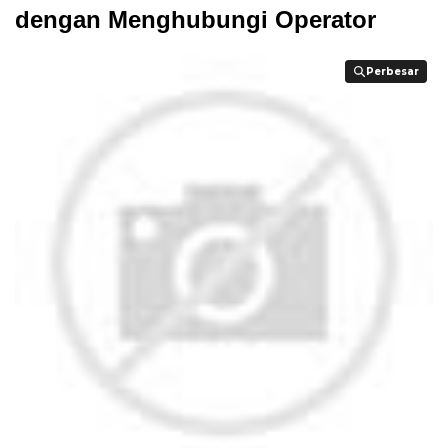
dengan Menghubungi Operator
Perbesar
Perbesar