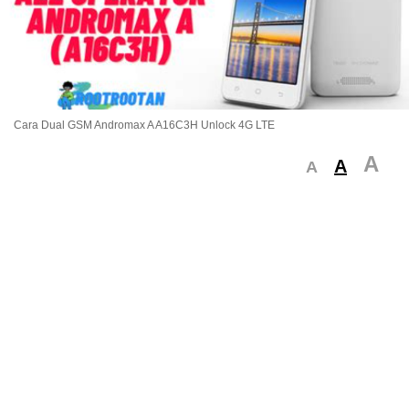
Cara Dual GSM Andromax A A16C3H Unlock 4G LTE
A
A
A