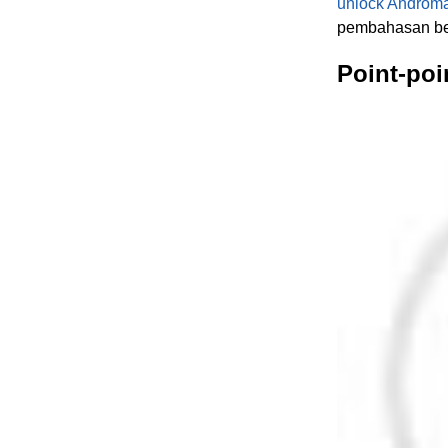
unlock Androm
pembahasan beri
Point-poi