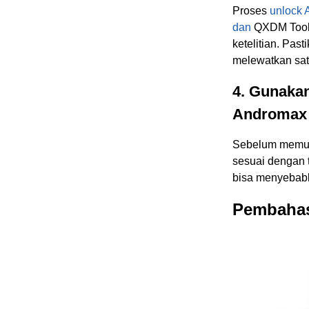
Proses
unlock 
dan
QXDM Tool.
ketelitian. Pas
melewatkan sat
4. Gunaka
Andromax
Sebelum memula
sesuai dengan 
bisa menyebab
Pembaha