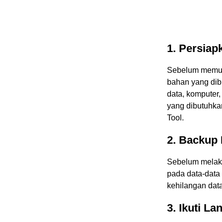
1. Persiap
Sebelum memula
bahan yang dib
data, komputer
yang dibutuhka
Tool.
2. Backup
Sebelum melaku
pada data-data 
kehilangan data
3. Ikuti L