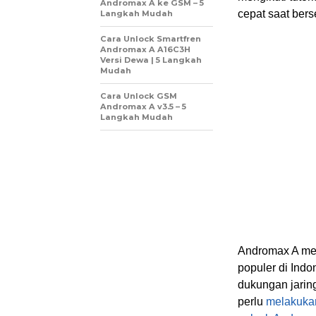
Andromax A ke GSM – 5
cepat saat berse
Langkah Mudah
Cara Unlock Smartfren
Andromax A A16C3H
Versi Dewa | 5 Langkah
Mudah
Cara Unlock GSM
Andromax A v3.5 – 5
Langkah Mudah
Andromax A me
populer di Ind
dukungan jaring
perlu
melakuka