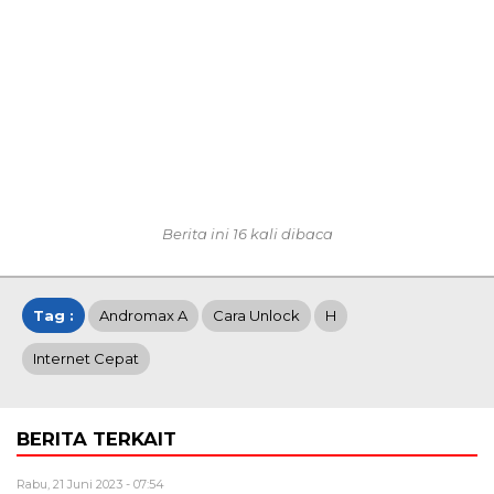
Berita ini 16 kali dibaca
Tag :
Andromax A
Cara Unlock
H
Internet Cepat
BERITA TERKAIT
Rabu, 21 Juni 2023 - 07:54