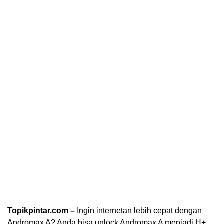
Topikpintar.com –
Ingin internetan lebih cepat dengan
Andromax A? Anda bisa unlock Andromax A menjadi H+