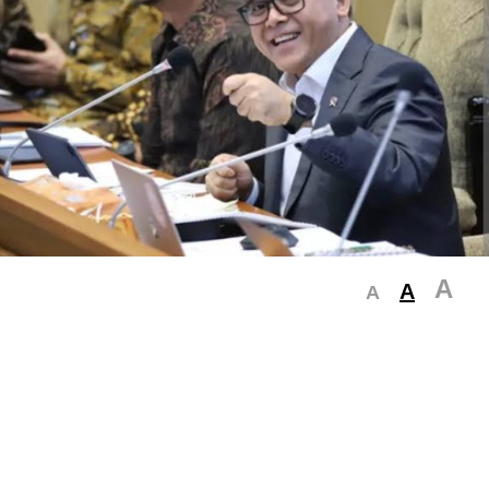
A
A
A