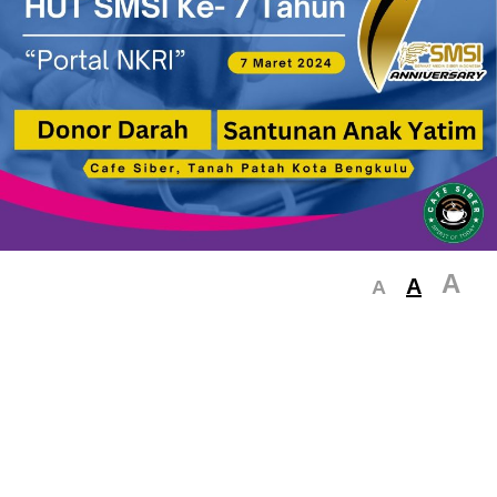
A
A
A