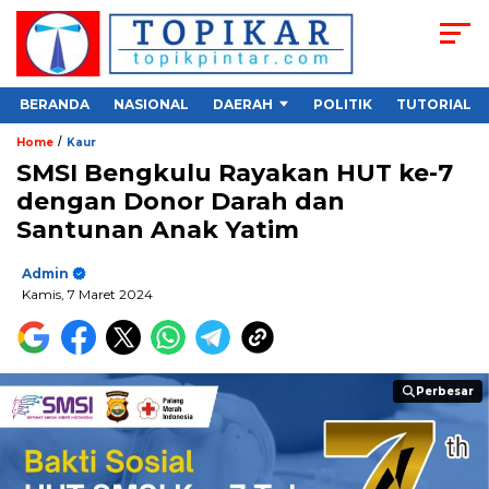
BERANDA
NASIONAL
DAERAH
POLITIK
TUTORIAL
/
Home
Kaur
SMSI Bengkulu Rayakan HUT ke-7
dengan Donor Darah dan
Santunan Anak Yatim
Admin
Kamis, 7 Maret 2024
Perbesar
Perbesar