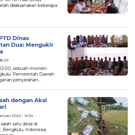
elah dilaksanakan beberapa
UPTD Dinas
tan Dua: Mengukir
a
 18:09
l 02:00, sebuah momen
ngkulu. Pemerintah Daerah
ganan penyerahan…
sah dengan Aksi
ri
anuari 2024 - 14:54
alah satu desa di
 Bengkulu, Indonesia,