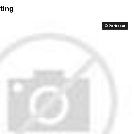
ting
Perbesar
Perbesar