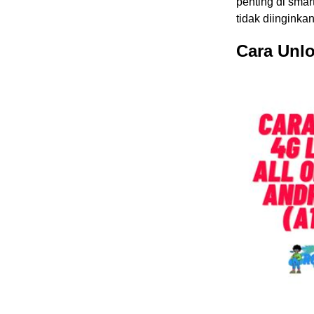
penting di smar
tidak diinginka
Cara Unl