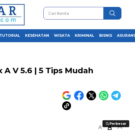
TUTORIAL
KESEHATAN
WISATA
KRIMINAL
BISNIS
ASURANS
A V 5.6 | 5 Tips Mudah
Perbesar
Perbesar
A
A
A