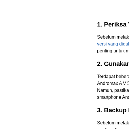
1. Periksa
Sebelum melaku
versi yang didu
penting untuk 
2. Gunaka
Terdapat beber
Andromax A V 5
Namun, pastika
smartphone An
3. Backup 
Sebelum melaku