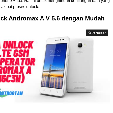
tphone Anda. Hal ini untuk menghindari kehilangan data yang
n akibat proses unlock.
ock Andromax A V 5.6 dengan Mudah
Perbesar
Perbesar