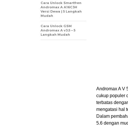
Cara Unlock Smartfren
Andromax A A16C3H
Versi Dewa | 5 Langkah
Mudah
Cara Unlock GSM
Andromax A v3.5 – 5
Langkah Mudah
Andromax A V 5
cukup populer 
terbatas dengan
mengatasi hal 
Dalam pembahas
5.6 dengan mu