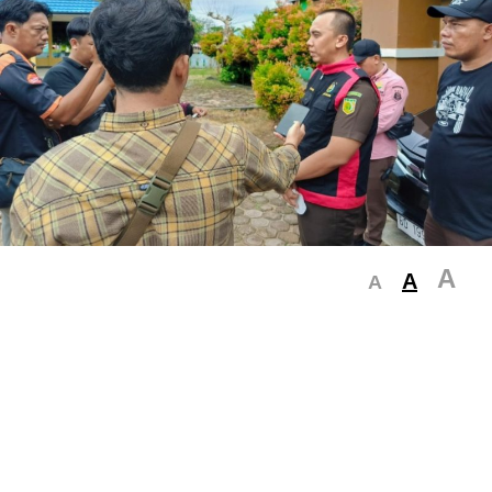
A
A
A