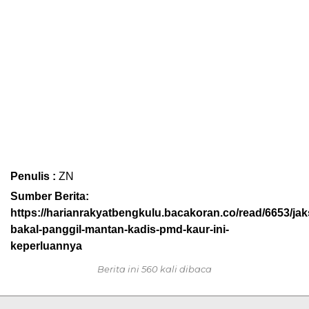
Penulis :
ZN
Sumber Berita:
https://harianrakyatbengkulu.bacakoran.co/read/6653/jak
bakal-panggil-mantan-kadis-pmd-kaur-ini-
keperluannya
Berita ini 560 kali dibaca